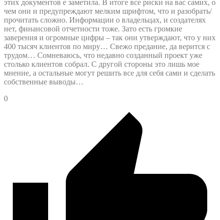
этих документов е заметила. В итоге все риски на вас самих, о
чем они и предупреждают мелким шрифтом, что и разобрать/
прочитать сложно. Информации о владельцах, и создателях
нет, финансовой отчетности тоже. Зато есть громкие
заверения и огромные цифры – так они утверждают, что у них
400 тысяч клиентов по миру… Свежо предание, да верится с
трудом… Сомневаюсь, что недавно созданный проект уже
столько клиентов собрал. С другой стороны это лишь мое
мнение, а остальные могут решить все для себя сами и сделать
собственные выводы…
0