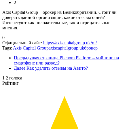
2
Axis Capital Group – брокер из Великобритании. Стоит ли
доверять данной организации, какие отзывы о ней?
Интересуют как положительные, так и отрицательные
мнения.
0
Официальный сайт
:
https://axiscapitalgroup.uk/ru/
Tags:
Axis Capital Group
axiscapitalgroup.uk
брокер
Предыдущая страница
Phenom Platform – майнинг на
смартфоне или развод?
Далее
Как удалить отзывы на Авито?
1
2
голоса
Рейтинг