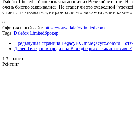
Dalefox Limited – брокерская компания из Великобритании. На 
очень быстро закрывались. Не станет ли это очередной “удочк
Стоит ли связываться, не развод ли это на самом деле и какие
0
Официальный сайт
:
https://www.dalefoxlimited.com
Tags:
Dalefox Limited
брокер
Предыдущая страница
LegacyFX, int.legacyfx.com/ru – от
Далее
Телефон в кредит на Вайлдберриз – какие отзывы?
1
3
голоса
Рейтинг